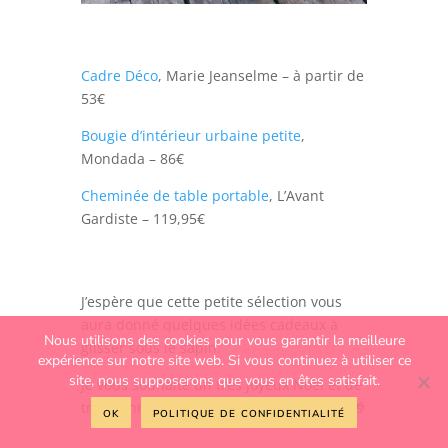
Cadre Déco
, Marie Jeanselme – à partir de
53€
Bougie d’intérieur urbaine petite
,
Mondada – 86€
Cheminée de table portable
, L’Avant
Gardiste – 119,95€
J’espère que cette petite sélection vous
aura donné quelques idées cadeaux à
Nous utilisons des cookies pour vous garantir la meilleure
glisser sous le sapin.
expérience sur notre site web. Si vous continuez à utiliser ce
site, nous supposerons que vous en êtes satisfait.
Je vous souhaite un très Joyeux Noël et de
très bonnes fêtes de fin d’année ! 🎅🏻🎄🎁
ok
politique de confidentialité