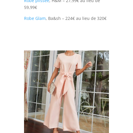
Robe plissée
, H&M – 27,99€ au lieu de
59,99€
Robe Glam
, Ba&sh – 224€ au lieu de 320€